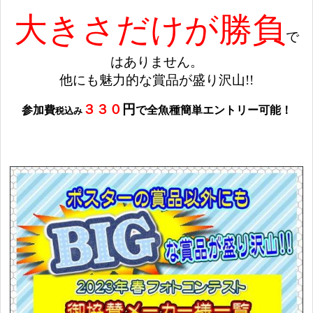
大きさだけが勝負
で
はありません。
他にも魅力的な賞品が盛り沢山!!
３３０
円
参加費
で全魚種簡単エントリー可能！
税込み