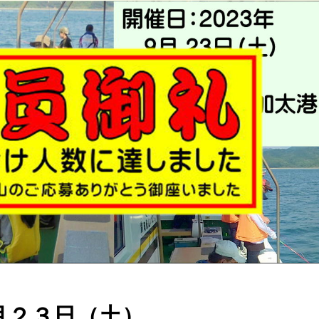
月２３
日（土
）