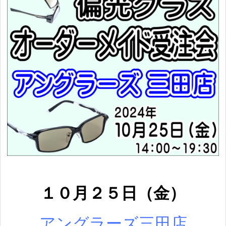
１０月２５
日（
金
）
アン
グラーズ三田店