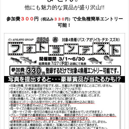
他にも魅力的な賞品が盛り沢山!!
参加費
３００
円
で全魚種簡単エントリー
（税込み
３３０
円）
可能！