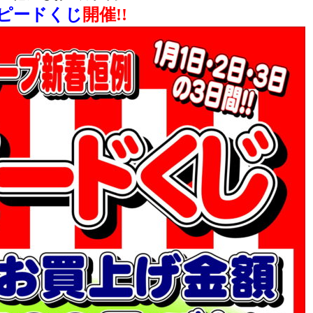
ピードくじ
開催!!