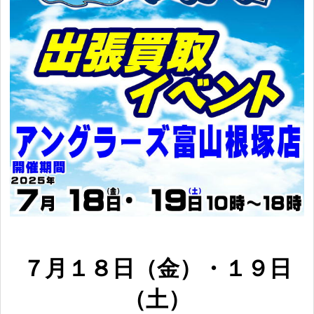
７
月１８日（金）・１９
日
（
土
）