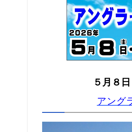
５
月８日
アング