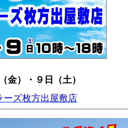
（金）・９
日（
土
）
ラーズ枚方出屋敷店