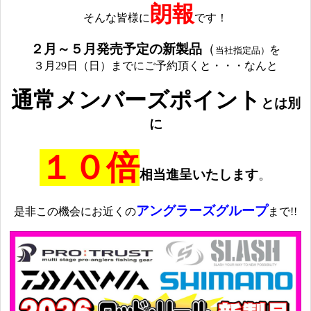
朗報
そんな皆様に
です！
２月～５月発売予定の新製品
（
を
当社指定品）
３月29日（日）までにご予約頂くと・・・なんと
通常メンバーズポイント
とは別
に
１０倍
相当進呈いたします
。
アングラーズグループ
是非この機会にお近くの
まで!!