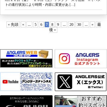
トの進行状況により時間・内容に変更があ […]
« 先頭
«
...
5
6
7
8
9
...
20
30
...
»
最
後 »