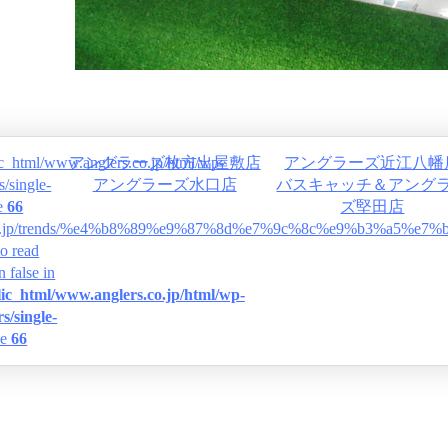
c_html/www.anglers.co.jp/html/wp-
アングラーズ枚方出屋敷店
アングラーズ近江八幡
s/single-
アングラーズ水口店
バスキャッチ＆アング
ne
66
ズ堅田店
ers.co.jp/trends/%e4%b8%89%e9%87%8d%e7%9c%8c%e9%b3%
to read
n false in
ic_html/www.anglers.co.jp/html/wp-
s/single-
ne
66