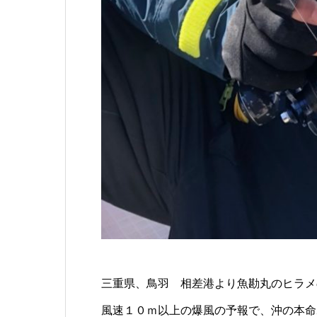
三重県、鳥羽 相差港より魚勘丸のヒラメ
風速１０ｍ以上の爆風の予報で、沖の本命