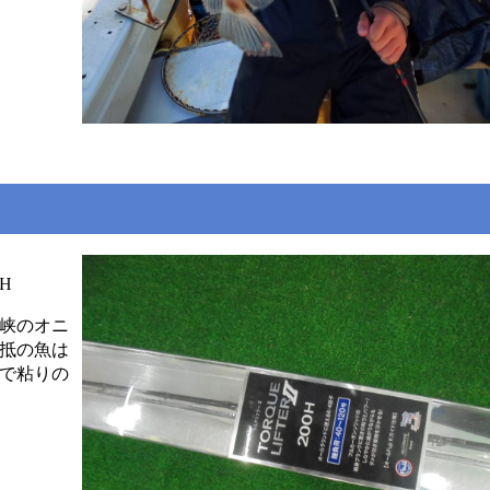
H
峡のオニ
抵の魚は
で粘りの