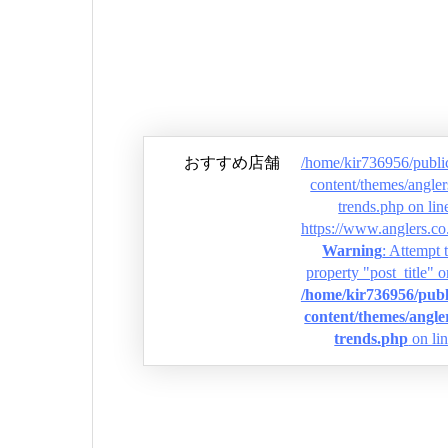
おすすめ店舗
/home/kir736956/publi
content/themes/angler
trends.php on li
https://www.angl
Warning
: Attempt 
property "post_title" o
/home/kir736956/publ
content/themes/angler
trends.php
on li