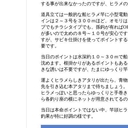
する事が出来なかったのですが、ヒラメの
道具立ては一般的な船ヒラメ竿に小型電動
インは２～３号を３００ｍほど、オモリは
プでもチラシタイプでも、孫鈎が有ればO
が多いので太めの８号～１０号が安心です
すが、サビキ仕掛けを使ってポイントする
要です。
当日のポイントは水深約１０～３０ｍで船
沈めます。根掛かりがあるポイントもある
きな誘いは不要ですが、たまにゆっくり竿
運よくヒラメらしきアタリが出たら、青物
先を引き込む本アタリまで待ちましょう。
ヒラメっぽいと思ったらゆっくりと手巻き
ら各釣り座の横にネットが用意されてるの
当日は本命ポイントではない中、竿頭ヒラ
釣果が特に好調の様です。