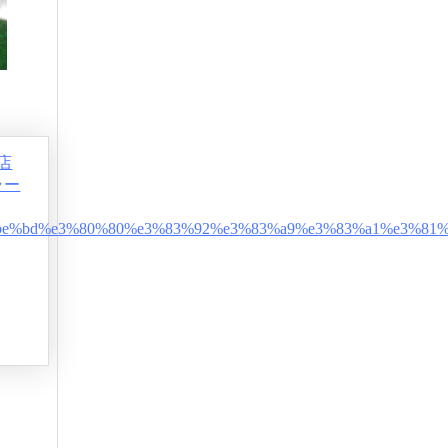
店
ラー
a5%e7%be%bd%e3%80%80%e3%83%92%e3%83%a9%e3%83%a1%e3%8