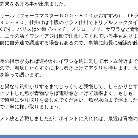
釣果をあげる事が出来ました。
リール（フォースマスター６００～８００がおすすめ）、PE
４０～８０、仕掛けは市販のヒラメ仕掛でトリプルフックタイ
Kです。ハリスは外道でハマチ、メジロ、ブリ、サワラなど青
。エサの活イワシ・アジは船で用意してくれている事もありま
前に自分達で調達する場合もあるので、事前に船長に確認が必
長の指示があれば速やかにイワシを鈎に刺してボトム付近まで
ので、着底したらすぐに少し巻き上げてアタリを待ちます。大
を煽って誘います。
と異なり鈎掛かりするまでじっくりと我慢して、しっかりと竿
ヒットした魚が青物ならば電動巻き上げで効率よく、もしも、
で慎重にやり取りを楽しんでください。魚が水面まで浮上した
で丁寧に掬い取りましょう。
メ２枚と苦戦しましたが、ポイントに入れれば、最近は青物の