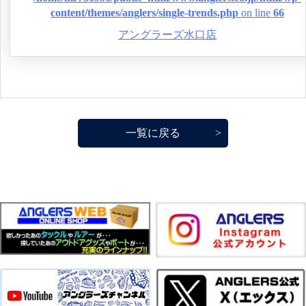
content/themes/anglers/single-trends.php
on line
66
アングラーズ水口店
一覧に戻る