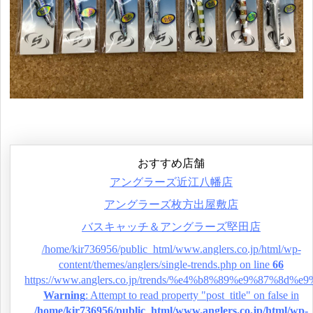
おすすめ店舗
アングラーズ近江八幡店
アングラーズ枚方出屋敷店
バスキャッチ＆アングラーズ堅田店
/home/kir736956/public_html/www.anglers.co.jp/html/wp-
content/themes/anglers/single-trends.php on line
66
https://www.anglers.co.jp/trends/%e4%b8%89%e9%
Warning
: Attempt to read property "post_title" on false in
/home/kir736956/public_html/www.anglers.co.jp/html/wp-