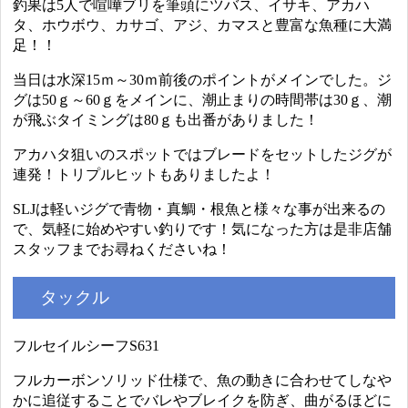
釣果は5人で喧嘩ブリを筆頭にツバス、イサキ、アカハ
タ、ホウボウ、カサゴ、アジ、カマスと豊富な魚種に大満
足！！
当日は水深15ｍ～30ｍ前後のポイントがメインでした。ジ
グは50ｇ～60ｇをメインに、潮止まりの時間帯は30ｇ、潮
が飛ぶタイミングは80ｇも出番がありました！
アカハタ狙いのスポットではブレードをセットしたジグが
連発！トリプルヒットもありましたよ！
SLJは軽いジグで青物・真鯛・根魚と様々な事が出来るの
で、気軽に始めやすい釣りです！気になった方は是非店舗
スタッフまでお尋ねくださいね！
タックル
フルセイルシーフS631
フルカーボンソリッド仕様で、魚の動きに合わせてしなや
かに追従することでバレやブレイクを防ぎ、曲がるほどに