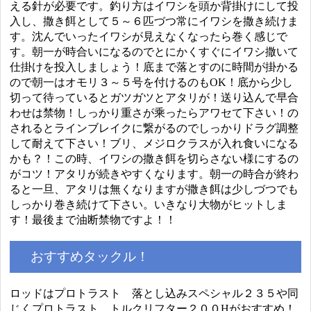
える針が必要です。釣り方はイワシを頭か背掛けにして投
入し、撒き餌として５～６匹づつ常にイワシを撒き続けま
す。沈んでいったイワシが見えなくなったら巻く感じで
す。朝一が時合いになるのでとにかくすぐにイワシ撒いて
仕掛けを投入しましょう！底まで落とすのに時間が掛かる
ので朝一はオモリ３～５号を付けるのもOK！底から少し
切って待っているとガツガツとアタリが！送り込んで早合
わせは禁物！しっかり重さが乘ったらアワセて下さい！の
されるとラインブレイクに繋がるのでしっかりドラグ調整
して耐えて下さい！ブリ、メジロクラスが入れ食いになる
かも？！この時、イワシの撒き餌を切らさない様にするの
がコツ！アタリが続きやすくなります。朝一の時合が終わ
ると一旦、アタリは無くなりますが撒き餌は少しづつでも
しっかり巻き続けて下さい。いきなり大物がヒットしま
す！最後まで油断禁物ですよ！！
おすすめタックル！
ロッドはプロトラスト 落とし込みスペシャル２３５や同
じくプロトラスト トルクリフター２００Hがおすすめ！