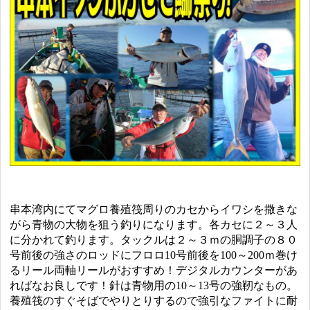
串本湾内にてマグロ養殖筏周りのカセからイワシを撒きな
がら青物の大物を狙う釣りになります。各カセに２～３人
に分かれて釣ります。タックルは２～３ｍの胴調子の８０
号前後の強さのロッドにフロロ10号前後を100～200ｍ巻け
るリール両軸リールがおすすめ！デジタルカウンターがあ
ればなお良しです！針は青物用の10～13号の強靭なもの。
養殖筏のすぐそばでやりとりするので強引なファイトに耐