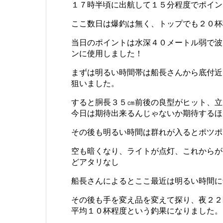
１７時半頃に出航して１５分程度でポイン
ここ数日は爆釣は無く、トップでも２０杯
当日のポイントは水深４０メートル弱で波
ンに使用しました！
まずは明るい時間帯は船長さんから底付近
狙いました。
すると胴長３５㎝前後の良型がヒット、立
今日は期待出来るんじゃないか期待するほ
その後も明るい時間は群れが入るとポツポ
空も暗くなり、ライトが点灯、これからが
どアタリなし
船長さんによるとここ最近は明るい時間に
その後も手を変え品を変えて探り、夜２２
平均１０杯程度という釣果になりました。