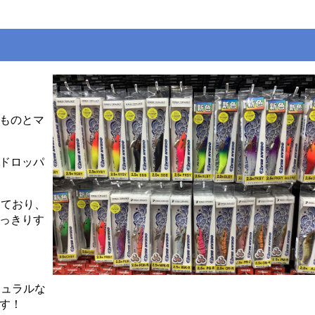
ものとマ
ドロッパ
っており、
っきりす
チュラルな
す！