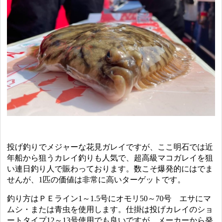
投げ釣りでメジャーな花見ガレイですが、ここ明石では近
年船から狙うカレイ釣りも人気で、超高級マコガレイを狙
い連日釣り人で賑わっております。数こそ爆発的にはでま
せんが、1匹の価値は非常に高いターゲットです。
釣り方はＰＥライン1～1.5号にオモリ50～70号 エサにマ
ムシ・または青虫を使用します。仕掛は投げカレイのショ
ートタイプ12～13号使用でも良いですが、メーカーから発