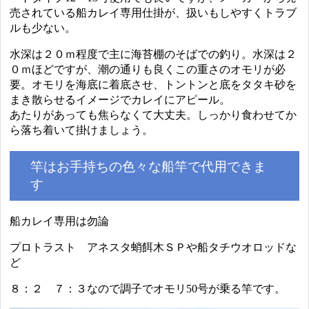
売されている船カレイ専用仕掛が、扱いもしやすくトラブ
ルも少ない。
水深は２０ｍ程度で主に海苔棚のそばでの釣り。水深は２
０ｍほどですが、潮の通りも良くこの重さのオモリが必
要。オモリを海底に着底させ、トントンと底をタタキ砂を
まき散らせるイメージでカレイにアピール。
あたりがあっても焦らなくて大丈夫。しっかり食わせてか
ら落ち着いて掛けましょう。
竿はお手持ちの色々な船竿で代用できま
す
船カレイ専用は勿論
プロトラスト アネスタ蛸餌木ＳＰや船タチウオロッドな
ど
８：２ ７：３なので調子でオモリ50号が乗る竿です。