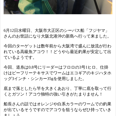
6月12日水曜日、大阪市大正区のシーバス船「フジヤマ」
さんのお世話になり大阪北港沖の新島へ行って来ました。
今回のターゲットは数年前から大阪湾で盛んに放流が行わ
れている高級魚アコウ！！どうやら最近釣果が安定して出
ているようです。
今回、道糸は0.8号にリーダーはフロロの3号1ヒロ、仕掛
けはビーフリーテキサスでワームはエコギアのキジハタホ
ッグ3インチ・シンカー35gを使用しました。
底まで落としたら竿を大きくあおり、丁寧に底を取って行
くとガツン！アコウ独特の強い引きがたまりません！
船長さんの話ではオレンジや白系カラーのワームでの釣果
が出ているそうですのでアコウを狙うならぜひ持っていき
ましょう。