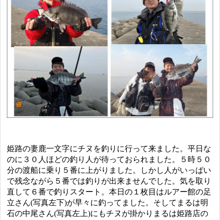
姫路の妻鹿一文字にチヌを釣りに行って来ました。平日な
のに３０人ほどの釣り人が待っておられました。５時５０
分の渡船に乗り５番に上がりました。しかし人がいっぱい
で残念ながら５番では釣りが出来ませんでした。気を取り
直して６番で釣りスタート。本日の１枚目はルアー館の足
立さん(写真左下)が早々に釣ってました。そしてまるは明
石の中尾さん(写真左上)にもチヌが掛かりまるは姫路店の