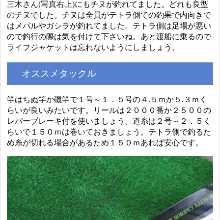
三木さん(写真右上)にもチヌが釣れてました。どれも良型
のチヌでした。チヌは全員がテトラ側での釣果で内向きで
はメバルやガシラが釣れてました。テトラ側は足場が悪い
ので釣行の際は気を付けて下さいね。あと渡船に乗るので
ライフジャケットは忘れないようにしましょう。
オススメタックル
竿はちぬ竿か磯竿で１号～１．５号の４.５ｍか５.３ｍく
らいが良いみたいです。リールは２０００番か２５００の
レバーブレーキ付を使いましょう。道糸は２号～２．５く
らいで１５０ｍは巻いておきましょう。テトラ側で釣るた
め糸が切れる場合があるため１５０ｍあれば安心です。