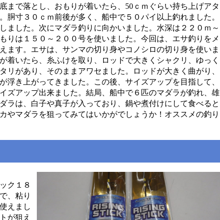
底まで落とし、おもりが着いたら、50ｃｍぐらい持ち上げアタ
。胴寸３０ｃｍ前後が多く、船中で５０パイ以上釣れました。
しました。次にマダラ釣りに向かいました。水深は２２０ｍ～
もりは１５０～２００号を使いました。今回は、エサ釣りをメ
えます。エサは、サンマの切り身やコノシロの切り身を使いま
が着いたら、糸ふけを取り、ロッドで大きくシャクリ、ゆっく
タリがあり、そのままアワセました。ロッドが大きく曲がり、
が浮き上がってきました。この後、サイズアップを目指して、
イズアップ出来ました。結局、船中で６匹のマダラが釣れ、雄
ダラは、白子や真子が入っており、鍋や煮付けにして食べると
カやマダラを狙ってみてはいかがでしょうか！オススメの釣り
ック１８
で、粘り
使えまし
トが狙え