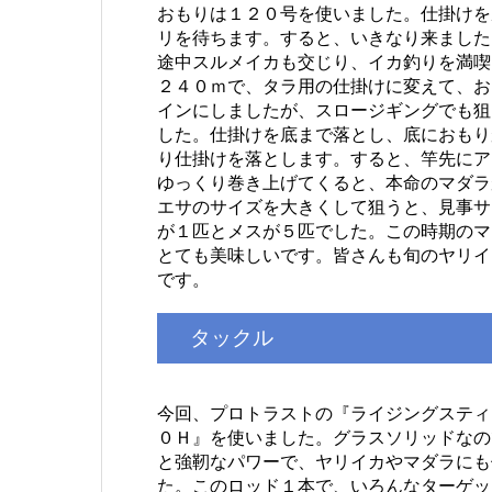
おもりは１２０号を使いました。仕掛けを
リを待ちます。すると、いきなり来ました
途中スルメイカも交じり、イカ釣りを満喫
２４０ｍで、タラ用の仕掛けに変えて、お
インにしましたが、スロージギングでも狙
した。仕掛けを底まで落とし、底におもり
り仕掛けを落とします。すると、竿先にア
ゆっくり巻き上げてくると、本命のマダラ
エサのサイズを大きくして狙うと、見事サ
が１匹とメスが５匹でした。この時期のマ
とても美味しいです。皆さんも旬のヤリイ
です。
タックル
今回、プロトラストの『ライジングスティ
０Ｈ』を使いました。グラスソリッドなの
と強靭なパワーで、ヤリイカやマダラにも
た。このロッド１本で、いろんなターゲッ