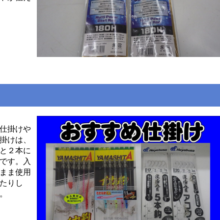
仕掛けや
掛けは、
と２本に
です。入
まま使用
たりし
。