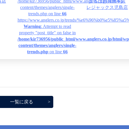
路店
/home/kir736956/public_html/www.anglers.co.jp/html/wp-
まるは釣具洲本店
content/themes/anglers/single-
レジャックス児島店
trends.php on line
66
https://www.anglers.co.jp/trends/%e6%96%b0%e
Warning
: Attempt to read
property "post_title" on false in
/home/kir736956/public_html/www.anglers.co.jp/html/wp
content/themes/anglers/single-
trends.php
on line
66
一覧に戻る