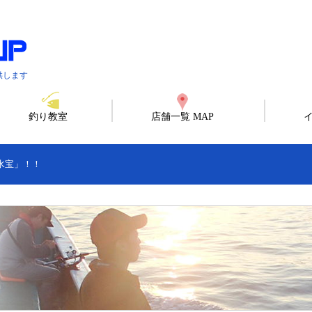
供します
釣り教室
店舗一覧 MAP
水宝」！！