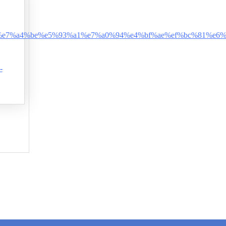
5%85%a5%e7%a4%be%e5%93%a1%e7%a0%94%e4%bf%ae%ef%bc%8
-