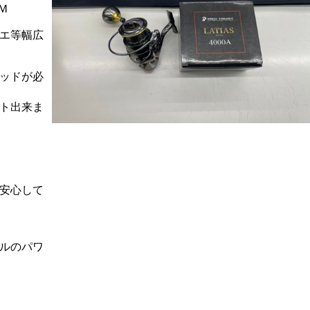
Ｍ
エ等幅広
ッドが必
ト出来ま
安心して
ルのパワ