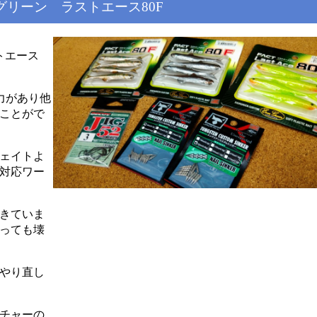
リーン ラストエース80F
トエース
力があり他
ことがで
ェイトよ
対応ワー
きていま
っても壊
やり直し
チャーの