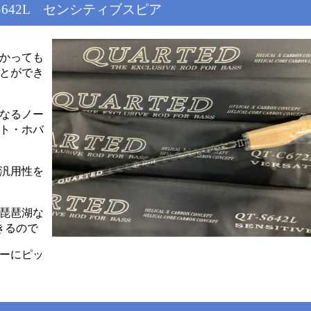
642L センシティブスピア
かっても
とができ
なるノー
ト・ホバ
汎用性を
琵琶湖な
きるので
ーにピッ