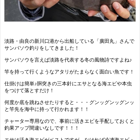
淡路・由良の新川口港から出船している「廣田丸」さんで
サンバソウ釣りをしてきました！
サンバソウを言えば淡路を代表する冬の風物詩ですよね♪
竿を持って行くようなアタリがたまらなく面白い魚です！
仕掛けは簡単♪胴突きの三本針にエサとなる海エビや本虫
をつけて落とすだけ！
何度か底を跳ねさせたりすると・・・グンッグンッグンッ
と竿先を海中に持って行かれます！！
チャーター専用なので、事前に活きエビを手配しておくと
釣果アップ間違いなしです！！！
エサは活き海エビがベストですが、なければ冷凍海エビ・