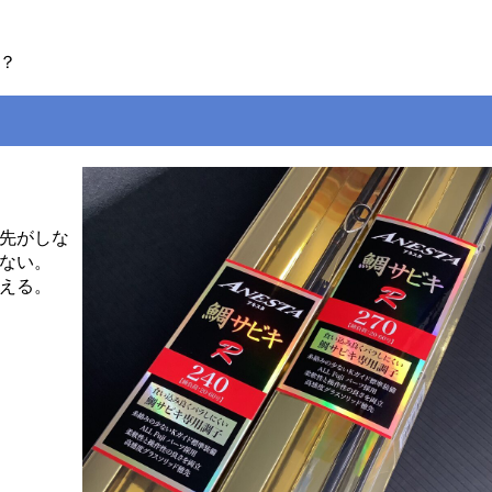
？
先がしな
ない。
える。