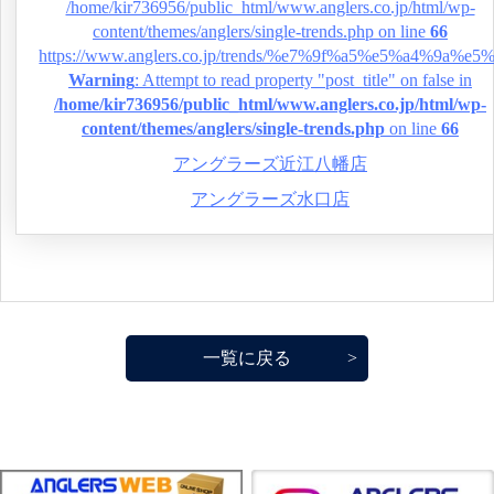
/home/kir736956/public_html/www.anglers.co.jp/html/wp-
content/themes/anglers/single-trends.php on line
66
https://www.anglers.co.jp/trends/%e7%9f%a5%e5%a
Warning
: Attempt to read property "post_title" on false in
/home/kir736956/public_html/www.anglers.co.jp/html/wp-
content/themes/anglers/single-trends.php
on line
66
アングラーズ近江八幡店
アングラーズ水口店
一覧に戻る