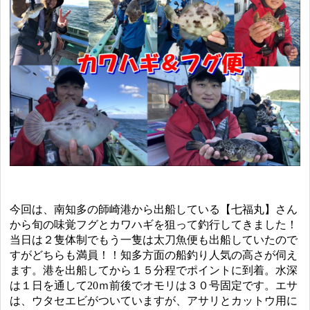
今回は、南知多の師崎港から出船している【七福丸】さん
から旬の味覚フグとカワハギを狙って釣行してきました！
当日は２隻体制でもう一隻は太刀魚便も出船していたので
すがどちらも満員！！知多方面の船釣り人気の高さが伺え
ます。港を出船してから１５分程でポイントに到着。水深
は１日を通して20ｍ前後でオモリは３０号固定です。エサ
は、ウタセエビがついていますが、アサリとカットウ用に