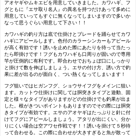
アオヤギやムキエビを用意していきました。カワハギ、フ
グともに『エサ取り名人』の異名を持つだけあって多めに
用意していってもすぐに無くなってしまいますので多いか
なって思うぐらい用意して下さい！！
カワハギの釣り方は底で仕掛けとブレードを踊らせてカワ
ハギにアピールします。色付のカラーシンカーもアピール
が高く有効です！誘いを止めた際にあたりを待って当たっ
たら即掛けです！フグもカワハギも口周りが固いので専用
竿が圧倒的に有利です。即合わせでおちょぼ口にしっかり
と掛けて数を伸ばしましょう。エサの付け方、誘い方で釣
果に差が出るのが面白く、つい熱くなってしまいます！
フグ狙いではヒガンフグ、ショウサイフグをメインに狙い
ます。カットウ仕掛けに関しては胴突きタイプと遊動、固
定と様々なタイプがありますがどの仕掛けでも釣果が出ま
した。根がきついポイントもありますのでその際には胴突
きタイプが有効です。エサのアオヤギはたっぷりと針に付
けてフグにアピールしましょう。アタリが出にくい、分か
りにくい場合は空アワセ作戦です！！誘いを掛けて５秒待
って合わせる。この際に合わせが大きすぎると魚が散って