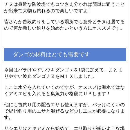
チヌは身近な防波堤でもコツさえ分かれば簡単に狙うこと
が出来て大物も釣れるので楽しいですよ！
皆さんが普段釣りをしている場所でも意外とチヌは居てる
ので何か新しい釣りを始めたいという方にオススメです。
ダンゴの材料はとても需要です
今回はバラけやすいウキダンゴｘを1袋に加えて、まとま
りやすい波止ダンゴチヌをＭＩＸしました。
ここに水分を入れていくのですが、オススメは海水ではな
くアミエビを入れると集魚力が格段にＵＰします！
他にも筏釣り用の配合エサも使えますが、バラけにくいの
で紀州釣り用のエサと混ぜるなど少し工夫が必要になりま
す。
サシエサはオキアミから始めて、エサ取りが多いような場