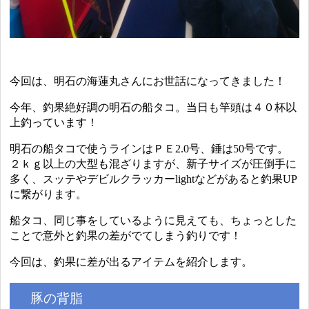
今回は、明石の海蓮丸さんにお世話になってきました！
今年、釣果絶好調の明石の船タコ。当日も竿頭は４０杯以
上釣っています！
明石の船タコで使うラインはＰＥ2.0号、錘は50号です。
２ｋｇ以上の大型も混ざりますが、新子サイズが圧倒手に
多く、スッテやデビルクラッカーlightなどがあると釣果UP
に繋がります。
船タコ、同じ事をしているように見えても、ちょっとした
ことで意外と釣果の差がでてしまう釣りです！
今回は、釣果に差が出るアイテムを紹介します。
豚の背脂