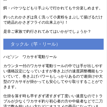
餌・バケツなどもり手ぶらで行かれても十分楽しめます。
釣ったわかさぎは良く洗って小麦粉をまぶして揚げるだけ
で絶品わかさぎフライの出来上がり！
是非ご家族で釣行されてみてはいかがでしょうか？
タックル（竿・リール）
ハピソン ワカサギ電動リール
カウンター付のワカサギ電動リールの中では手が出しやす
い価格設定になっていますが巻き上げの速度調整機能もつ
いていて、巻き上げパワーもしっかりあるので連掛けや大
型のワカサギが掛かっても安心してやり取りすることがで
きます。
仕掛を落す時も早すぎず遅すぎず丁度いい速度なのでトラ
ブルが少なくワカサギ釣り初心者の方や中級者などで二刀
流で数を狙いたい方などにオススメの商品になっていま