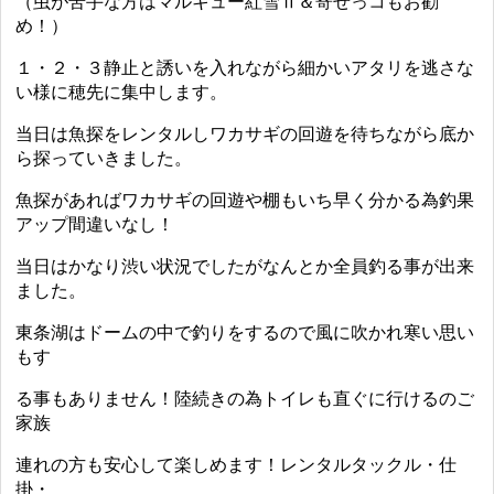
（虫が苦手な方はマルキュー紅雪Ⅱ＆寄せっコもお勧
め！）
１・２・３静止と誘いを入れながら細かいアタリを逃さな
い様に穂先に集中します。
当日は魚探をレンタルしワカサギの回遊を待ちながら底か
ら探っていきました。
魚探があればワカサギの回遊や棚もいち早く分かる為釣果
アップ間違いなし！
当日はかなり渋い状況でしたがなんとか全員釣る事が出来
ました。
東条湖はドームの中で釣りをするので風に吹かれ寒い思い
もす
る事もありません！陸続きの為トイレも直ぐに行けるのご
家族
連れの方も安心して楽しめます！レンタルタックル・仕
掛・