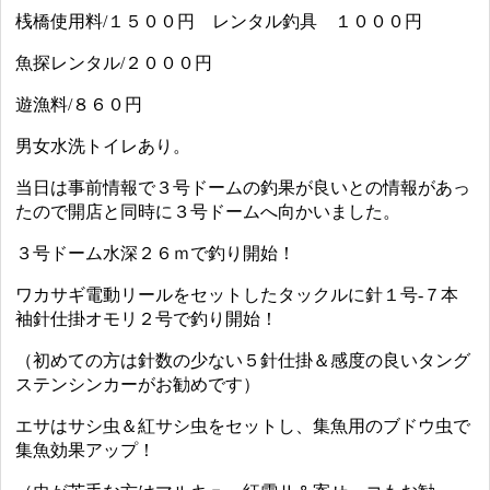
桟橋使用料/１５００円 レンタル釣具 １０００円
魚探レンタル/２０００円
遊漁料/８６０円
男女水洗トイレあり。
当日は事前情報で３号ドームの釣果が良いとの情報があっ
たので開店と同時に３号ドームへ向かいました。
３号ドーム水深２６ｍで釣り開始！
ワカサギ電動リールをセットしたタックルに針１号-７本
袖針仕掛オモリ２号で釣り開始！
（初めての方は針数の少ない５針仕掛＆感度の良いタング
ステンシンカーがお勧めです）
エサはサシ虫＆紅サシ虫をセットし、集魚用のブドウ虫で
集魚効果アップ！