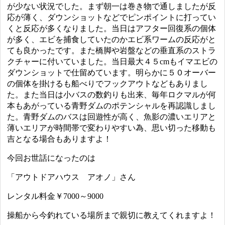
が少ない状況でした。まず朝一は巻き物で通しましたが反
応が薄く、ダウンショットなどでピンポイントに打ってい
くと反応が多くなりました。当日はアフター回復系の個体
が多く、エビを捕食していたのかエビ系ワームの反応がと
ても良かったです。また橋脚や岩盤などの垂直系のストラ
クチャーに付いていました。当日最大４５cmもイマエビの
ダウンショットで仕留めています。明らかに５０オーバー
の個体を掛けるも船べりでフックアウトなどもありまし
た。また当日は小バスの数釣りも出来、毎年ロクマルが何
本もあがっている青野ダムのポテンシャルを再認識しまし
た。青野ダムのバスは回遊性が高く、魚影の濃いエリアと
薄いエリアが時間帯で変わりやすい為、思い切った移動も
吉となる場合もありますよ！
今回お世話になったのは
「アウトドアハウス アオノ」さん
レンタル料金￥7000～9000
操船から今釣れている場所まで親切に教えてくれますよ！