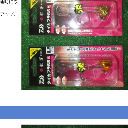
速時にウ
アップ、