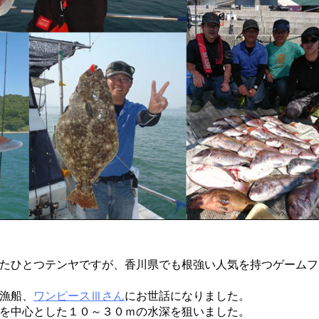
たひとつテンヤですが、香川県でも根強い人気を持つゲームフ
漁船、
ワンピースⅢさん
にお世話になりました。
を中心とした１０～３０ｍの水深を狙いました。