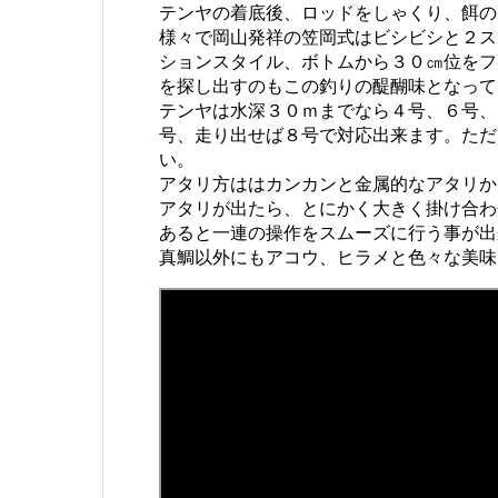
テンヤの着底後、ロッドをしゃくり、餌の
様々で岡山発祥の笠岡式はビシビシと２ス
ションスタイル、ボトムから３０㎝位をフ
を探し出すのもこの釣りの醍醐味となって
テンヤは水深３０ｍまでなら４号、６号、
号、走り出せば８号で対応出来ます。ただ
い。
アタリ方ははカンカンと金属的なアタリか
アタリが出たら、とにかく大きく掛け合わ
あると一連の操作をスムーズに行う事が出
真鯛以外にもアコウ、ヒラメと色々な美味