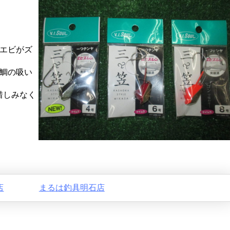
エビがズ
鯛の吸い
を惜しみなく
店
まるは釣具明石店