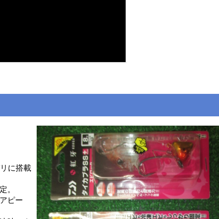
リに搭載
定。
アピー