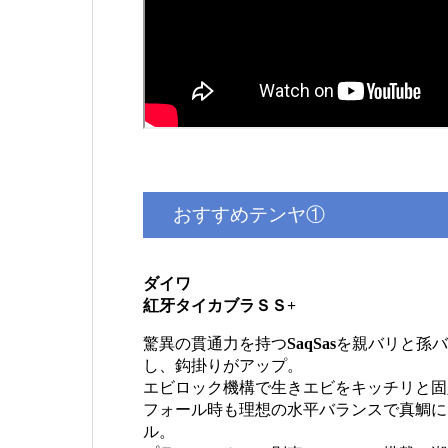
おすすめテンヤ①
ダイワ
紅牙タイカブラＳＳ+
驚異の貫通力を持つ
SaqSas
を親バリと孫バ
し、鈎掛りがアップ。
エビロック機構で生きエビをキッチリと固
フォール時も理想の水平バランスで真鯛に
ル。