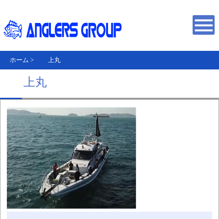
ホーム
>
上丸
上丸