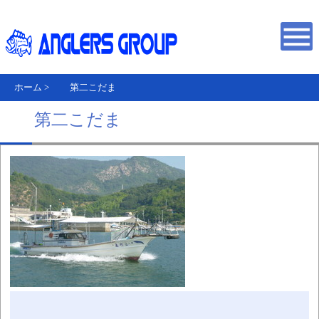
ホーム
>
第二こだま
第二こだま