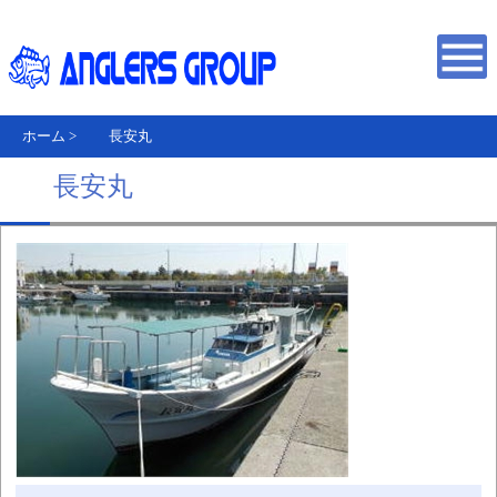
ホーム
>
長安丸
長安丸