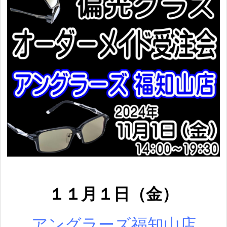
１１月１
日（
金
）
アン
グラーズ福知山店