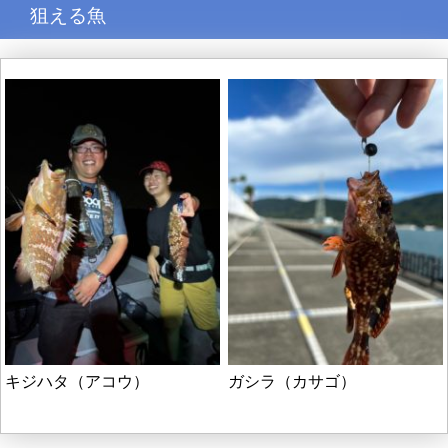
狙える魚
キジハタ（アコウ）
ガシラ（カサゴ）