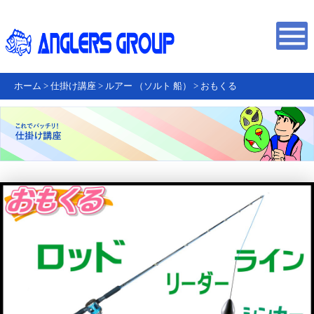
ホーム
>
仕掛け講座
>
ルアー （ソルト 船）
>
おもくる