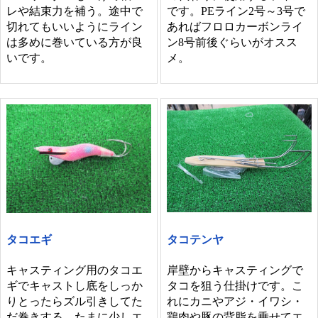
です。PEライン2号～3号で
レや結束力を補う。途中で
あればフロロカーボンライ
切れてもいいようにライン
ン8号前後ぐらいがオスス
は多めに巻いている方が良
メ。
いです。
タコテンヤ
タコエギ
岸壁からキャスティングで
キャスティング用のタコエ
タコを狙う仕掛けです。こ
ギでキャストし底をしっか
れにカニやアジ・イワシ・
りとったらズル引きしてた
鶏肉や豚の背脂を乗せてエ
だ巻きする。たまに少しエ