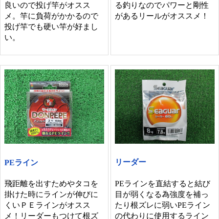
良いので投げ竿がオスス
る釣りなのでパワーと剛性
メ。竿に負荷がかかるので
があるリールがオススメ！
投げ竿でも硬い竿が好まし
い。
リーダー
PEライン
PEラインを直結すると結び
飛距離を出すためやタコを
目が弱くなる為強度を補っ
掛けた時にラインが伸びに
たり根ズレに弱いPEライン
くいＰＥラインがオスス
の代わりに使用するライン
メ！リーダーもつけて根ズ