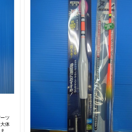
パーツ
。大体
いま