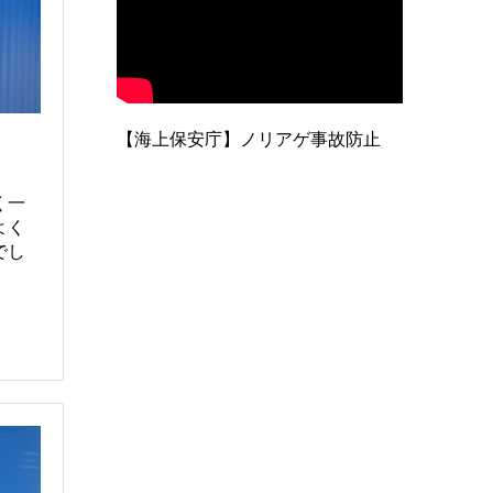
【海上保安庁】ノリアゲ事故防止
く一
よく
でし