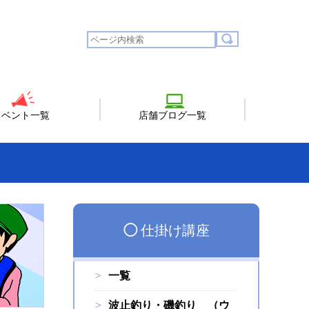
イベント一覧
店舗ブログ一覧
◯
仕掛け講座
一覧
波止釣り・磯釣り （ウ