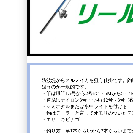
防波堤からスルメイカを狙う仕掛です。釣
狙うのが一般的です。
・竿は磯竿1.5号から2号の4・5Ｍから5・
・道糸はナイロン3号・ウキは2号～3号（
・ケミホタルまたは水中ライトを付ける
・鈎はテーラーと言ってオモリのついたテ
・エサ キビナゴ
・釣り方 竿1本ぐらいから2本ぐらいま