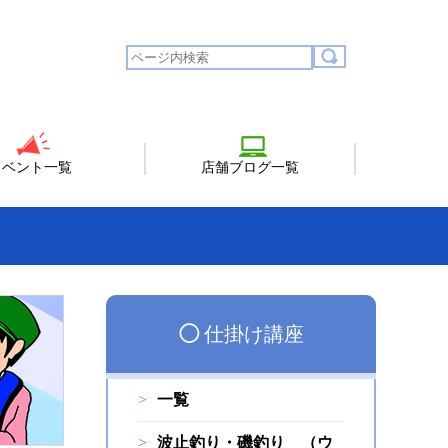
イベント一覧
店舗ブログ一覧
◯
仕掛け講座
一覧
波止釣り・磯釣り （ウ