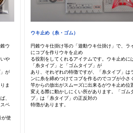
ウキ止め（糸・ゴム）
円錐ウキ仕掛け等の「遊動ウキ仕掛け」で、ラ
円錐ウ
にコブを作りウキを止め
る役割をしてくれるアイテムです。ウキ止めに
使いや
「糸タイプ」と「ゴムタイプ」が
あり、それぞれの特徴ですが、「糸タイプ」は
プ」が
ンに糸を締めつけてコブを作るのでコブが小さ
竿からの放出がスムーズに出来るがウキ止め位
なりま
変える際に動かしにくい所があります。「ゴム
プ」は「糸タイプ」の正反対の
えば、
特徴があります。
サスペ
し
号が使