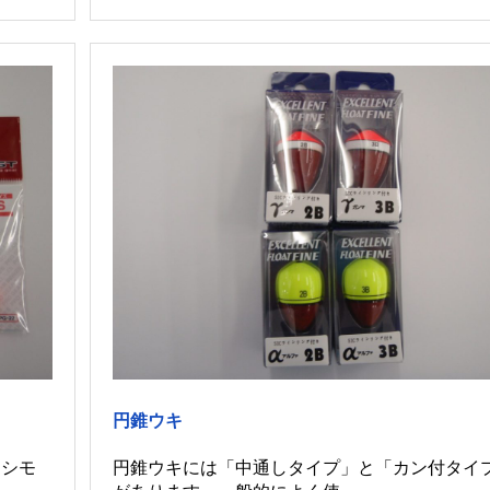
円錐ウキ
。シモ
円錐ウキには「中通しタイプ」と「カン付タイ