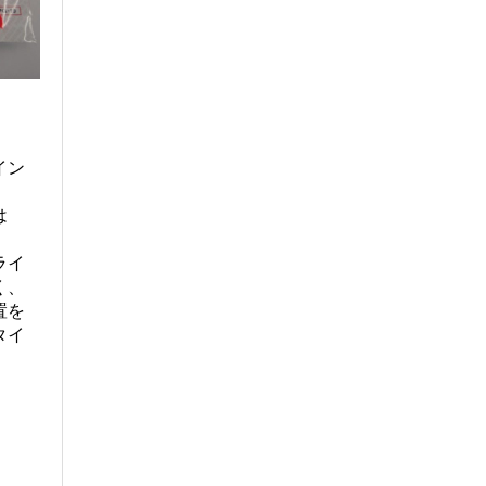
イン
は
ライ
く、
置を
タイ