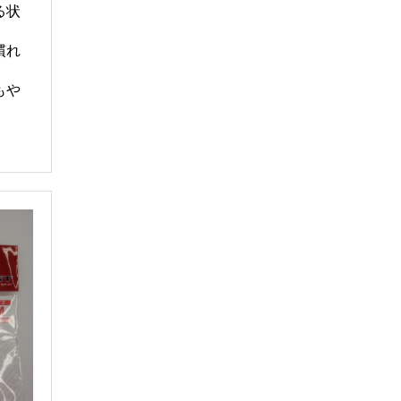
る状
慣れ
もや