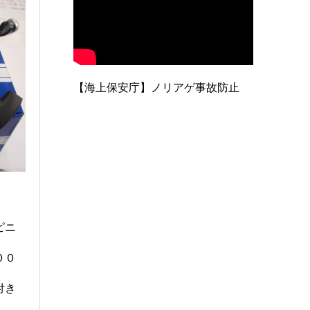
【海上保安庁】ノリアゲ事故防止
ピニ
００
付き