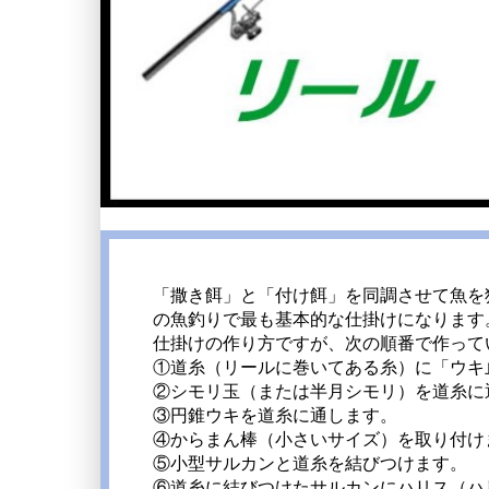
「撒き餌」と「付け餌」を同調させて魚を
の魚釣りで最も基本的な仕掛けになります
仕掛けの作り方ですが、次の順番で作って
①道糸（リールに巻いてある糸）に「ウキ
②シモリ玉（または半月シモリ）を道糸に
③円錐ウキを道糸に通します。
④からまん棒（小さいサイズ）を取り付け
⑤小型サルカンと道糸を結びつけます。
⑥道糸に結びつけたサルカンにハリス（ハ