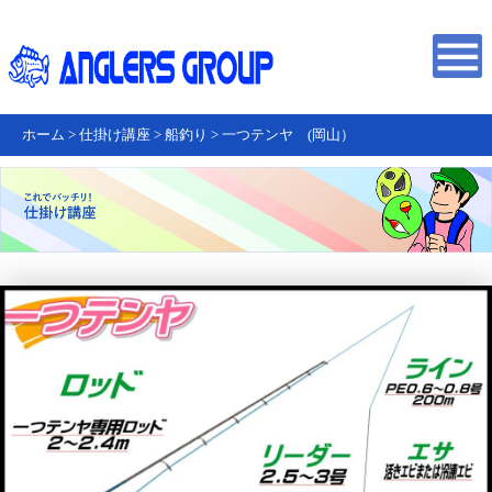
ホーム
>
仕掛け講座
>
船釣り
>
一つテンヤ (岡山）