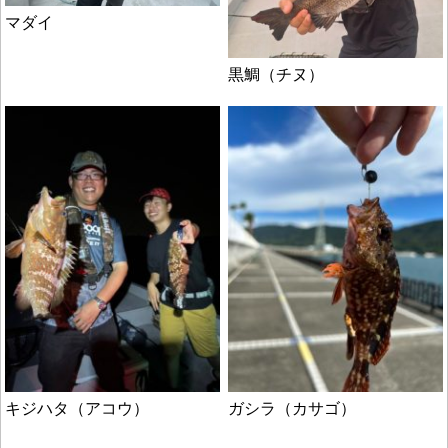
マダイ
黒鯛（チヌ）
キジハタ（アコウ）
ガシラ（カサゴ）