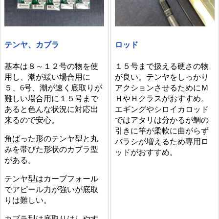
テンヤ、カブラ
ロッド
基本は８～１２号の物を使
１５号まで扱える硬さの物
用し、潮が緩い場合用に
が良い。テンヤをしっかり
５、6号、潮が速く底取りが
アクションさせるためにＭ
難しい場合用に１５号まで
ＨやＨクラスがおすすめ。
あると色んな状況に対応出
エギングやシロイカロッド
来るので安心。
ではアタリは分かるが鯛の
引きに竿が柔軟に曲がらず
角ばった形のテンヤ型と丸
バラシが増えるため専用ロ
みを帯びた形状のカブラ型
ッドがおすすめ。
がある。
テンヤ型はカーブフォール
でアピール力が強いが底取
りは難しい。
カブラ型は底取りはしやす