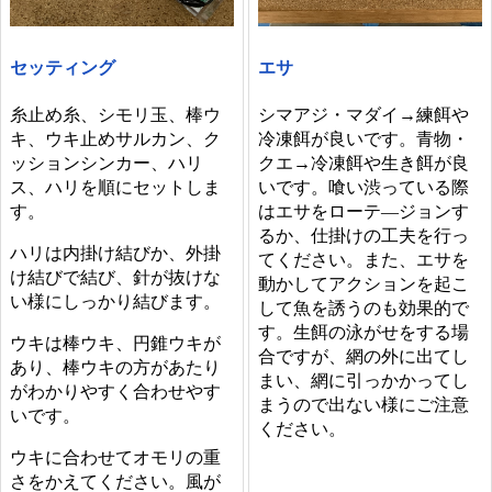
セッティング
エサ
糸止め糸、シモリ玉、棒ウ
シマアジ・マダイ→練餌や
キ、ウキ止めサルカン、ク
冷凍餌が良いです。青物・
ッションシンカー、ハリ
クエ→冷凍餌や生き餌が良
ス、ハリを順にセットしま
いです。喰い渋っている際
す。
はエサをローテ―ジョンす
るか、仕掛けの工夫を行っ
ハリは内掛け結びか、外掛
てください。また、エサを
け結びで結び、針が抜けな
動かしてアクションを起こ
い様にしっかり結びます。
して魚を誘うのも効果的で
す。生餌の泳がせをする場
ウキは棒ウキ、円錐ウキが
合ですが、網の外に出てし
あり、棒ウキの方があたり
まい、網に引っかかってし
がわかりやすく合わせやす
まうので出ない様にご注意
いです。
ください。
ウキに合わせてオモリの重
さをかえてください。風が