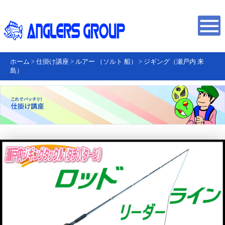
ホーム
>
仕掛け講座
>
ルアー （ソルト 船）
>
ジギング（瀬戸内 来
島）