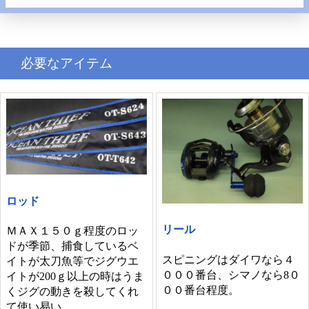
必要なアイテム
ロッド
リール
ＭＡＸ１５０ｇ程度のロッ
ドが季節、捕食しているベ
スピニングはダイワなら４
イトが太刀魚等でジグウエ
０００番台、シマノなら8０
イトが200ｇ以上の時はうま
００番台程度。
くジグの動きを殺してくれ
て使い易い。