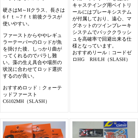
キャステイング用ベイトリ
硬さはM～Hクラス、長さは
ールにはブレーキシステム
6ｆｔ～7ｆｔ前後クラスが
が付属しており、遠心、マ
使いやすい。
グネットのツインブレーキ
システムでバッククラッシ
ファーストからややレギュ
ュを高確率で回避出来る仕
ラーテーパーのロッドが魚
様となっています。
を掛けた後、しっかり曲が
おすすめリール：コードゼ
ってくれるのでバラし難
ロHG RH/LH（SLASH）
い。藻の生え具合や場所の
状況に合わせてロッド選択
するのが良い。
おすすめロッド：クォーテ
ッドファースト
C6102MH（SLASH）