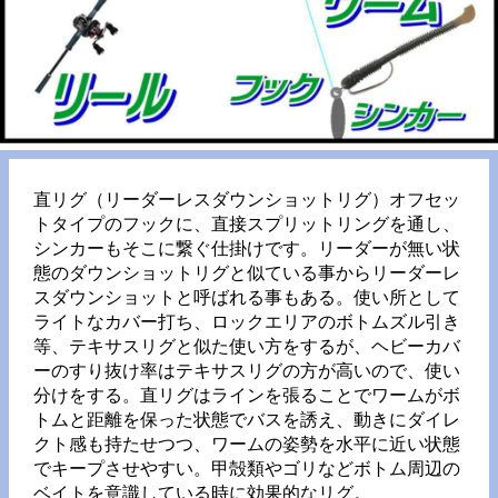
直リグ（リーダーレスダウンショットリグ）オフセッ
トタイプのフックに、直接スプリットリングを通し、
シンカーもそこに繋ぐ仕掛けです。リーダーが無い状
態のダウンショットリグと似ている事からリーダーレ
スダウンショットと呼ばれる事もある。使い所として
ライトなカバー打ち、ロックエリアのボトムズル引き
等、テキサスリグと似た使い方をするが、ヘビーカバ
ーのすり抜け率はテキサスリグの方が高いので、使い
分けをする。直リグはラインを張ることでワームがボ
トムと距離を保った状態でバスを誘え、動きにダイレ
クト感も持たせつつ、ワームの姿勢を水平に近い状態
でキープさせやすい。甲殻類やゴリなどボトム周辺の
ベイトを意識している時に効果的なリグ。