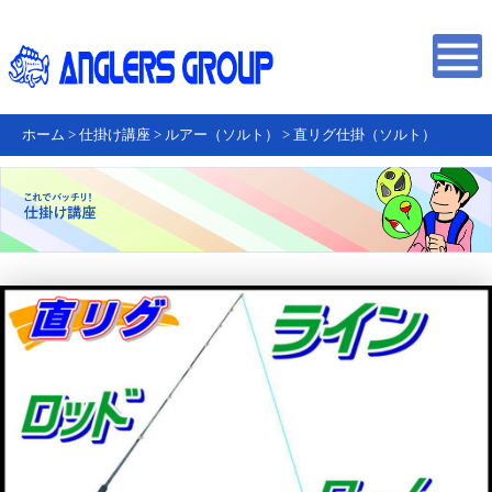
ホーム
>
仕掛け講座
>
ルアー（ソルト）
>
直リグ仕掛（ソルト）