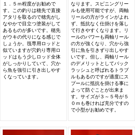
１．５ｍ程度がお勧めで
なります。スピニングリー
す。この釣りは穂先で直接
ルも使用可能ですが、両軸
アタリを取るので穂先がし
リールの方がラインがよれ
なやかで目立つ塗装がして
ず、抵抗なく仕掛けを落し
あるものが多いです。穂先
て行きやすくなります。リ
がウキの代りになる感じで
ールのパワーも両軸リール
しょうか。筏専用ロッドと
の方が強くなり、穴から強
似ていますが穴釣り専用ロ
引に魚を引きずり出しやす
ッドはもう少しロッド全体
いです。但し、両軸リール
がしっかりしていて、穴か
のデメリットとしてバック
ら魚を強引に引き出しやす
ラッシュと呼ばれるトラブ
くなっています。
ルもあるのですが適度にス
プールに抵抗を掛ける事に
よって防ぐことが出来ま
す。サイズが３～５号が５
０ｍも巻ければ充分ですの
で小型がお勧めです。