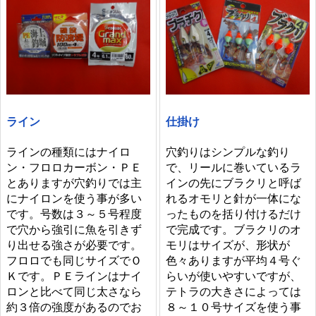
ライン
仕掛け
ラインの種類にはナイロ
穴釣りはシンプルな釣り
ン・フロロカーボン・ＰＥ
で、リールに巻いているラ
とありますが穴釣りでは主
インの先にブラクリと呼ば
にナイロンを使う事が多い
れるオモリと針が一体にな
です。号数は３～５号程度
ったものを括り付けるだけ
で穴から強引に魚を引きず
で完成です。ブラクリのオ
り出せる強さが必要です。
モリはサイズが、形状が
フロロでも同じサイズでＯ
色々ありますが平均４号ぐ
Ｋです。ＰＥラインはナイ
らいが使いやすいですが、
ロンと比べて同じ太さなら
テトラの大きさによっては
約３倍の強度があるのでお
８～１０号サイズを使う事