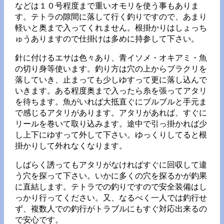
などは１０号程度まで重いオモリを使う事もありま
す。テトラの隙間に落して行く釣りですので、あまり
軽いと奥まで入ってくれません。根掛かりはしょっち
ゅうありますので仕掛けは多めに持参して下さい。
針に付けるエサは色々あり、青イソメ・オキアミ・魚
の切り身等使います。釣り方は穴の上からブラクリを
落していき、止まっても少しゆすって更に落し込んで
いきます。ある程度奥まで入ったら糸を張ってアタリ
を待ちます。魚がいれば大抵直ぐにブルブルと手元ま
で感じるアタリがあります。アタリがあれば、すぐに
リールを巻いて取り込みます。途中で引っ掛かれば少
し上下にゆすって外して下さい。ゆっくりしてると根
掛かりして外れなくなります。
しばらく誘ってもアタリがなければすぐに回収して違
う穴を探って下さい。いかに多くの穴を探るかが釣果
に直結します。テトラでの釣りですので安全装備はし
っかり行ってください。又、なるべく一人では釣行せ
ず、複数人での釣行がトラブルにもすぐ対応出来るの
で安心です。