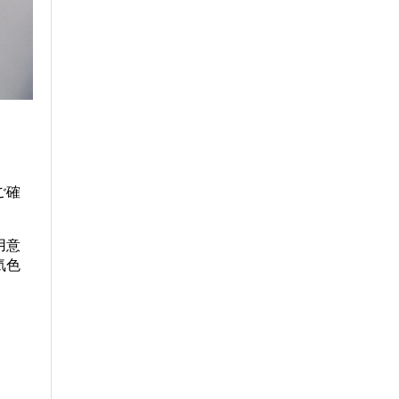
ご確
用意
気色