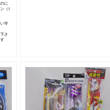
くのに
ン（1
良い竿
め下さ
用す