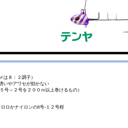
メは８：２調子）
誘いやアワセが効かない
．５号～２号を２００ｍ以上巻けるもの）
ロロかナイロンの8号-１２号程