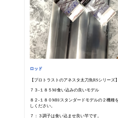
ロッド
【プロトラストのアネスタ太刀魚RSシリーズ
７３-１８５M/食い込みの良いモデル
８２-１８０MH/スタンダードモデルの２機種
しください。
７：３調子は食い込ませ良い竿です。