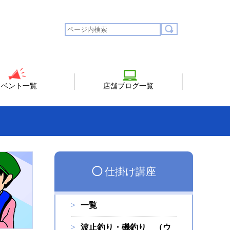
イベント一覧
店舗ブログ一覧
◯
仕掛け講座
一覧
波止釣り・磯釣り （ウ