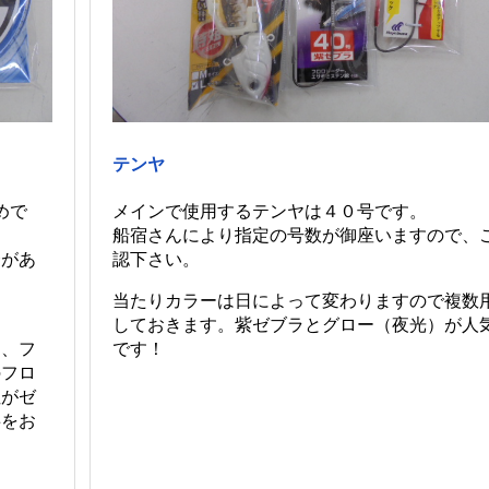
テンヤ
めで
メインで使用するテンヤは４０号です。
船宿さんにより指定の号数が御座いますので、
合があ
認下さい。
当たりカラーは日によって変わりますので複数
しておきます。紫ゼブラとグロー（夜光）が人
為、フ
です！
のフロ
性がゼ
事をお