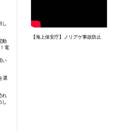
用し
【海上保安庁】ノリアゲ事故防止
電動
！電
買い
を選
恐れ
めし