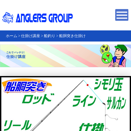
ホーム
>
仕掛け講座
>
船釣り
>
船胴突き仕掛け