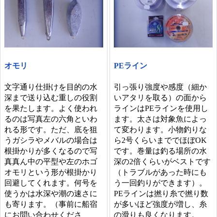
オモリ
PEライン
文字通り仕掛けを目的の水
引っ張り強度や感度（細か
深まで送り込む重しの役割
いアタリを取る）の面から
を果たします。よく使われ
ラインはPEラインを使用し
るのは写真左の六角といわ
ます。太さは対象魚によっ
れる形です。ただ、底を狙
て変わります。小物釣りな
うガシラやメバルの場合は
ら2号くらいまででほぼOK
根掛かりが多くなるので写
です。巻量は釣る場所の水
真真ん中の平型や左のホゴ
深の2倍くらいがベストです
オモリという形が根掛かり
（トラブルがあった時にも
回避してくれます。何号を
う一回釣りができます）。
使うかは水深や潮の速さに
PEラインは撚り糸で撚り数
も寄ります。（事前に船宿
が多いほど強度が増し、糸
にお問い合わせくださ
の滑りも良くなります。