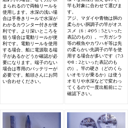
竿も対象に合わせて選びま
まられるので両軸リールを
す。
使用します。水深の浅い場
アジ、マダイや青物は胴の
合は手巻きリールで水深が
柔らかい胴調子の竿がオス
わかるカウンター付きが便
スメ（6：4や5：5といった
利です。より深いところを
表記のもの）。一方ガシラ
狙う場合は電動リールが便
等の根魚やカワハギ等は先
利です。電動リールを使用
の柔らかい先調子の竿を使
する場合、船に電源取る端
用する場合が多いです（7:3
子があるかどうか確認が必
や8：2といった表記のも
要になります。端子のない
の）。竿の硬さ（どのくら
場合は専用のバッテリーが
いオモリが乗るか）は使う
必要です。船頭さんにお問
オモリや水深などで変わっ
い合わせください。
てくるので一度出船前にご
確認下さい。