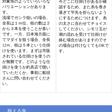
対象魚のよっていろいろな
今どこに仕掛けがあるか確
バリエーションがありま
認するため、また糸を巻き
す。
過ぎて竿先を折らないよう
浅場でガシラ狙いの場合、
にするためにつけます。糸
全長は１ｍ位、枝の数は２
の太さに合わせてチョイス
から３本を使うことが多い
してください。シモリ玉が
です。一方、日本海方面に
潮の流れを受けて仕掛けが
てマダイを狙う場合、全長
絡む場合がありますのでそ
12ｍ、枝は５本という仕掛
の場合は付けなくてもOKで
けを使います。まずは市販
す。
されている仕掛けを使うの
が無難です。どのような仕
掛けを使うか釣具店で聴い
ていただくか、事前に船頭
さんに問い合わせてくださ
い。
狙える魚