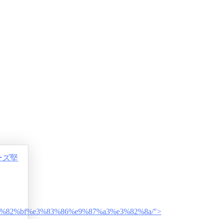
ーズ堅
bd%e3%82%bf%e3%83%86%e9%87%a3%e3%82%8a/">