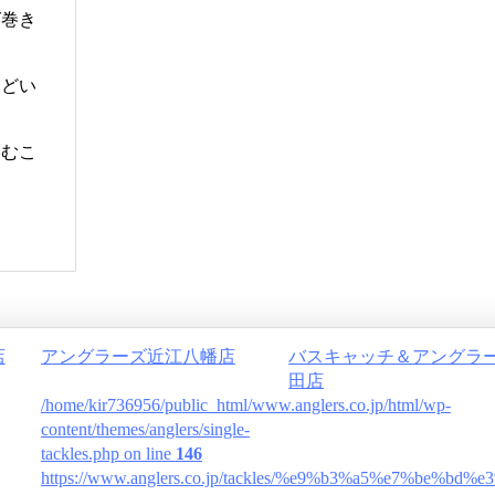
ば巻き
んどい
絡むこ
店
アングラーズ近江八幡店
バスキャッチ＆アングラ
田店
/home/kir736956/public_html/www.anglers.co.jp/html/wp-
content/themes/anglers/single-
tackles.php on line
146
https://www.anglers.co.jp/tackles/%e9%b3%a5%e7%be%