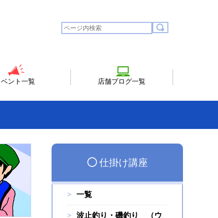
イベント一覧
店舗ブログ一覧
◯
仕掛け講座
一覧
波止釣り・磯釣り （ウ