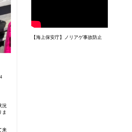
【海上保安庁】ノリアゲ事故防止
4
状況
りま
て来