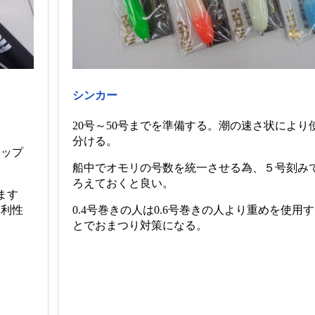
シンカー
20号～50号までを準備する。潮の速さ状により
分ける。
ィップ
船中でオモリの号数を統一させる為、５号刻み
ろえておくと良い。
ます
有利性
0.4号巻きの人は0.6号巻きの人より重めを使用
とでおまつり対策になる。