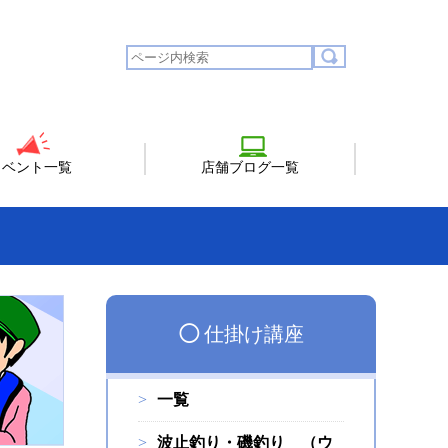
イベント一覧
店舗ブログ一覧
◯
仕掛け講座
一覧
波止釣り・磯釣り （ウ