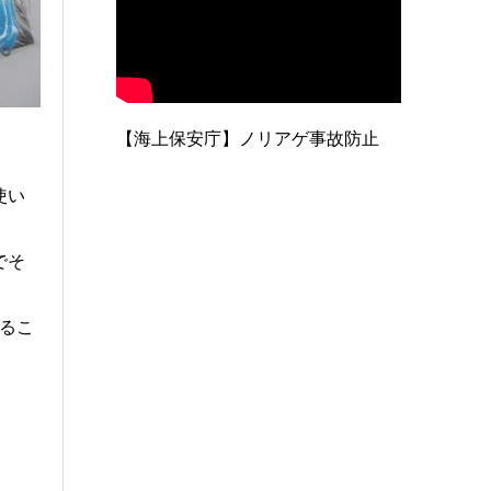
【海上保安庁】ノリアゲ事故防止
使い
でそ
するこ