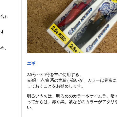
に合わ
すす
しめ、
。
エギ
2.5号～3.0号を主に使用する。
赤/緑、赤/白系の実績が高いが、カラーは豊富
しておくことをお勧めします。
明るいうちは、明るめのカラーやケイムラ、暗
ってからは、赤や黒、紫などのカラーがアタリ
い。