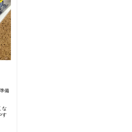
に準備
くな
やす