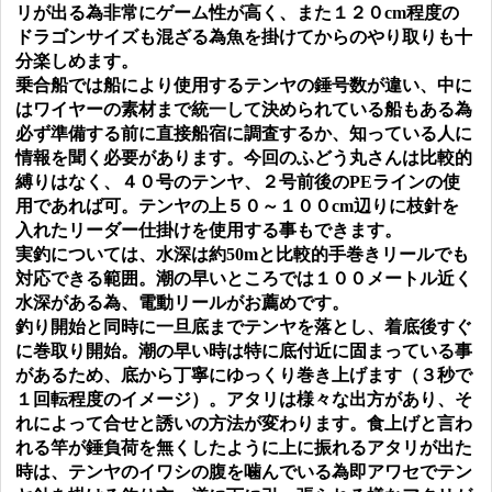
リが出る為非常にゲーム性が高く、また１２０cm程度の
ドラゴンサイズも混ざる為魚を掛けてからのやり取りも十
分楽しめます。
乗合船では船により使用するテンヤの錘号数が違い、中に
はワイヤーの素材まで統一して決められている船もある為
必ず準備する前に直接船宿に調査するか、知っている人に
情報を聞く必要があります。今回のふどう丸さんは比較的
縛りはなく、４０号のテンヤ、２号前後のPEラインの使
用であれば可。テンヤの上５０～１００cm辺りに枝針を
入れたリーダー仕掛けを使用する事もできます。
実釣については、水深は約50m
と比較的手巻きリールでも
対応できる範囲。潮の早いところでは１００メートル近く
水深がある為、電動リールがお薦めです
。
釣り開始と同時に一旦底までテンヤを落とし、着底後すぐ
に巻取り開始。潮の早い時は特に底付近に固まっている事
があるため、底から丁寧にゆっくり巻き上げます（３秒で
１回転程度のイメージ）。アタリは様々な出方があり、そ
れによって合せと誘いの方法が変わります。食上げと言わ
れる竿が錘負荷を無くしたように上に振れるアタリが出た
時は、テンヤのイワシの腹を噛んでいる為即アワセでテン