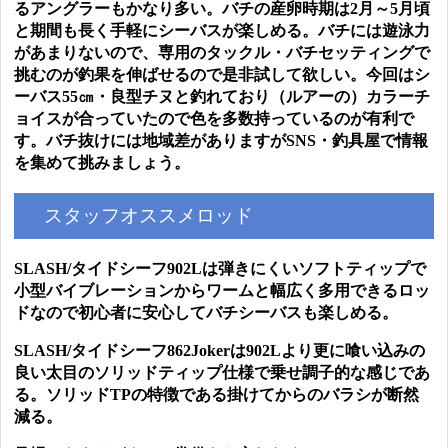
るアングラーもかなり多い。バチの産卵時期は2月～5月頃
と期間も長く手軽にシーバスが楽しめる。バチには遊泳力
があまりないので、専用のタックル・バチセッティングで
挑むのが釣果を伸ばせるので是非試して欲しい。今回はシ
ーバス55㎝・良型チヌと釣れており（ルアーの）カラーチ
ョイスが合っていたので色を多数持っているのが有利で
す。
バチ抜けには地域差がありますがSNS・釣具屋で情報
を集めて挑みましょう。
スタッフオススメロッド
SLASH/タイドシーフ902Lは弾きにくいソフトティップで
小型バイブレーションからワームと幅広く多用できるロッ
ドなので初心者に安心してバチシーバスも楽しめる。
SLASH/タイドシーフ862Jokerは902Lより更に喰い込みの
良い太目のソリッドティップ仕様で乗せ調子的な感じであ
る。ソリッドTPの特徴である掛けてからのバラシが断然
減る。