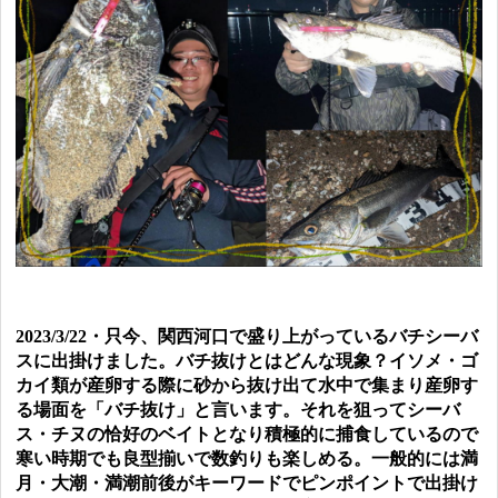
2023/3/22・只今、関西河口で盛り上がっているバチシーバ
スに出掛けました。バチ抜けとはどんな現象？イソメ・ゴ
カイ類が産卵する際に砂から抜け出て水中で集まり産卵す
る場面を
「バチ抜け」と言います。それを狙ってシーバ
ス・チヌの恰好のベイトとなり積極的に捕食しているので
寒い時期でも良型揃いで数釣りも楽しめる。一般的には満
月・大潮・満潮前後がキーワードでピンポイントで出掛け