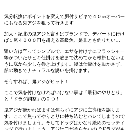
気分転換にポイントを変えて胴付サビキで４０㎝オーバー
にもなる鬼アジを狙って行きます！
加太・紀北の鬼アジと言えばブランドで、デパートに行け
ば１尾４０００円を超える高級魚、是非とも釣りたい…
狙い方は至ってシンプルで、エサを付けすにフラッシャー
等がついたサビキ仕掛けを底まで沈めてから根掛しないよ
うに底から少しを巻き上げます。後は仕掛けを動かさず、
船の動きでナチュラルな誘いを掛けます。
そうすれば、鬼アジがヒット！
ここで気を付けなければいけない事は「最初のやりとり」
と「ドラグ調整」の２つ！
鬼アジが掛かればまずは焦らずにアジに主導権を譲りま
す、ここで焦ってやりとりに持ち込むとバレてしまうので
気を付けましょう。そしてドラグはかなり緩めのセッティ
ングで行いましょう。アジは口が柔らかいのでドラグがキ