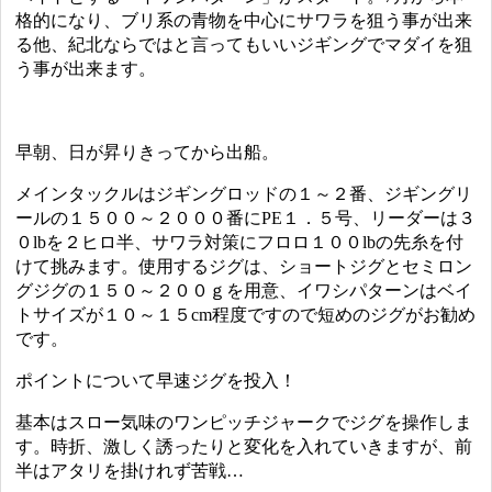
格的になり、ブリ系の青物を中心にサワラを狙う事が出来
る他、紀北ならではと言ってもいいジギングでマダイを狙
う事が出来ます。
早朝、日が昇りきってから出船。
メインタックルはジギングロッドの１～２番、ジギングリ
ールの１５００～２０００番にPE１．５号、リーダーは３
０lbを２ヒロ半、サワラ対策にフロロ１００lbの先糸を付
けて挑みます。使用するジグは、ショートジグとセミロン
グジグの１５０～２００ｇを用意、イワシパターンはベイ
トサイズが１０～１５cm程度ですので短めのジグがお勧め
です。
ポイントについて早速ジグを投入！
基本はスロー気味のワンピッチジャークでジグを操作しま
す。時折、激しく誘ったりと変化を入れていきますが、前
半はアタリを掛けれず苦戦…