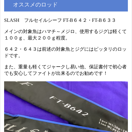
オススメのロッド
SLASH フルセイルシーフ FT-B６４２・FT-B６３３
メインの対象魚はハマチ～メジロ、使用するジグは軽くて
１００ｇ、最大２００ｇ程度。
６４２・６４３は前述の対象魚とジグにはピッタリのロッ
ドです。
また、重量も軽くてジャークし易い他、保証書付で初心者
でも安心してファイトが出来るのでお勧めです！