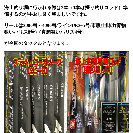
海上釣り堀に行かれる際は2本（1本は探り釣りロッド）準
備するのが手返し良く望ましいですね。
リールは3000番～4000番/ラインPE3~5号/市販仕掛け(青物
狙いハリス8号)（真鯛狙いハリス4号）
が今回のタックルとなります。