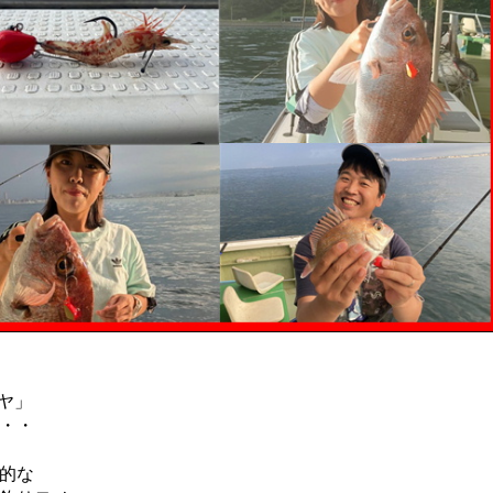
ヤ」
・・
的な