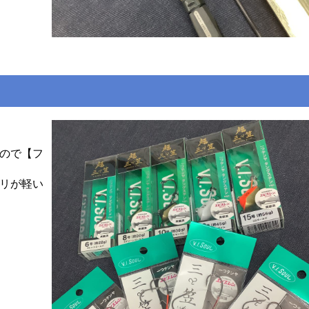
ので【フ
リが軽い