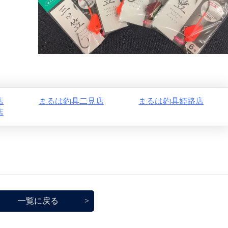
店
まるは釣具二見店
まるは釣具姫路店
店
一覧に戻る