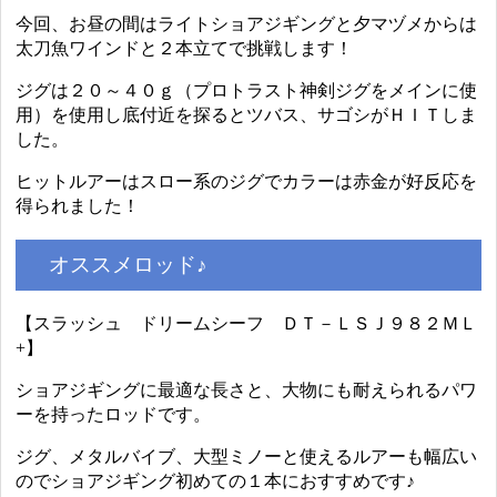
今回、お昼の間はライトショアジギングと夕マヅメからは
太刀魚ワインドと２本立てで挑戦します！
ジグは２０～４０ｇ（プロトラスト神剣ジグをメインに使
用）を使用し底付近を探るとツバス、サゴシがＨＩＴしま
した。
ヒットルアーはスロー系のジグでカラーは赤金が好反応を
得られました！
オススメロッド♪
【スラッシュ ドリームシーフ ＤＴ－ＬＳＪ９８２ＭＬ
+】
ショアジギングに最適な長さと、大物にも耐えられるパワ
ーを持ったロッドです。
ジグ、メタルバイブ、大型ミノーと使えるルアーも幅広い
のでショアジギング初めての１本におすすめです♪